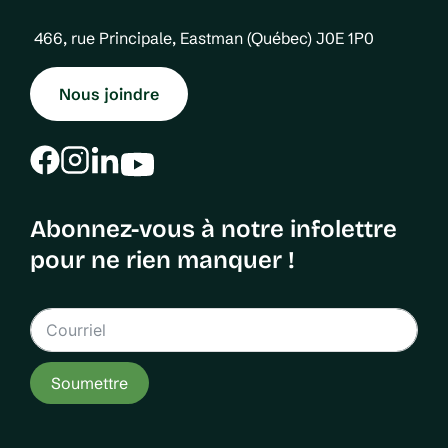
s
466, rue Principale, Eastman (Québec) J0E 1P0
p
u
Nous joindre
b
l
i
Abonnez-vous à notre infolettre
c
pour ne rien manquer !
a
t
i
o
Soumettre
n