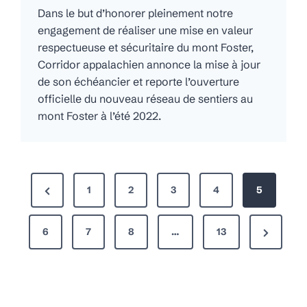
Dans le but d’honorer pleinement notre
engagement de réaliser une mise en valeur
respectueuse et sécuritaire du mont Foster,
Corridor appalachien annonce la mise à jour
de son échéancier et reporte l’ouverture
officielle du nouveau réseau de sentiers au
mont Foster à l’été 2022.
P
P
1
2
3
4
5
a
r
g
N
6
e
7
8
…
13
i
e
v
n
x
i
a
t
o