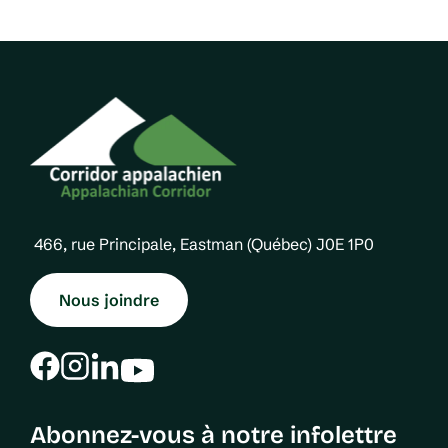
P
u
t
a
s
i
g
P
o
e
a
n
g
d
e
e
s
466, rue Principale, Eastman (Québec) J0E 1P0
p
u
Nous joindre
b
l
i
Abonnez-vous à notre infolettre
c