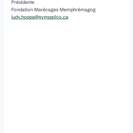
Présidente
Fondation Marécages Memphrémagog
judy.hopps@sympatico.ca