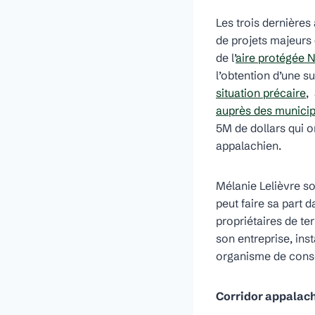
Les trois dernières
de projets majeurs 
de l’
aire protégée 
l’obtention d’une s
situation précaire
,
auprès des municip
5M de dollars qui o
appalachien.
Mélanie Lelièvre s
peut faire sa part d
propriétaires de te
son entreprise, in
organisme de cons
Corridor appalac