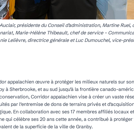
Auclair, présidente du Conseil d’administration, Martine Ruel, 
enariat, Marie-Hélène Thibeault, chef de service – Communica
nie Lelièvre, directrice générale et Luc Dumouchel, vice-prés
or appalachien œuvre à protéger les milieux naturels sur son t
by à Sherbrooke, et au sud jusqu’à la frontière canado-améric
 conservation, Corridor appalachien vise à créer un vaste rése
ités par l’entremise de dons de terrains privés et d’acquisitio
ique. En collaboration avec ses 17 membres affiliés locaux et 
me qui célèbre ses 20 ans cette année, a contribué à protéger
ivalent de la superficie de la ville de Granby.