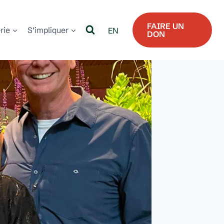
FAIRE UN
erie
S’impliquer
EN
DON