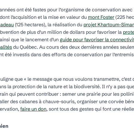
 années ont été fastes pour l’organisme de conservation avec 
dont l’acquisition et la mise en valeur du
mont Foster
(225 hect
Nadeau
(125 hectares), la réalisation du
projet Khartoum-Sima
ubvention de plus d’un million de dollars pour favoriser la
prot
 ainsi que le lancement d’un
guide pour favoriser la connectiv
alités
du Québec. Au cours des deux dernières années seuleme
nt été investis dans des efforts de conservation par l’entremi
ouligne que « le message que nous voulons transmettre, c’est
ans la protection de la nature et la biodiversité. Il n’y a pas qu
rrain qui peuvent contribuer : semer une prairie pour les pollin
staller des cabanes à chauve-souris, organiser une corvée bé
ervation,
faire un don
, sont tous des gestes qui font une réelle
hien