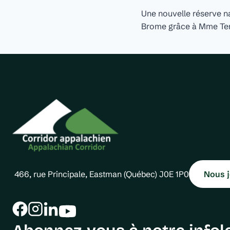
Naviga
Une nouvelle réserve na
de
Brome grâce à Mme Te
l'article
466, rue Principale, Eastman (Québec) J0E 1P0
Nous j