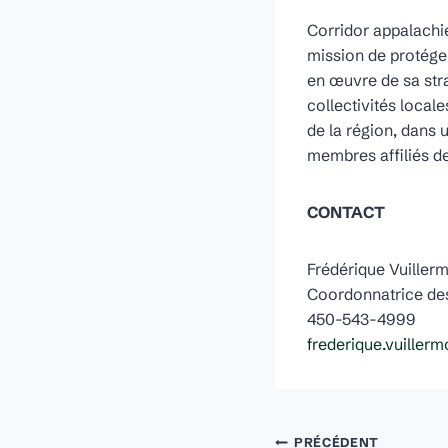
Corridor appalachie
mission de protéger
en œuvre de sa str
collectivités local
de la région, dans
membres affiliés d
CONTACT
Frédérique Vuiller
Coordonnatrice de
450-543-4999
frederique.vuiller
PRÉCÉDENT