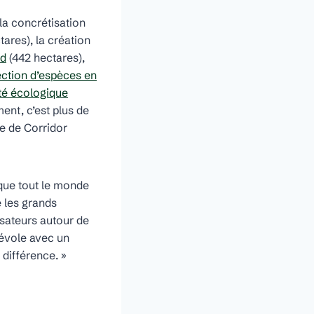
la concrétisation
ares), la création
rd
(442 hectares),
ection d’espèces en
ité écologique
nt, c’est plus de
se de Corridor
 que tout le monde
e les grands
isateurs autour de
névole avec un
 différence. »