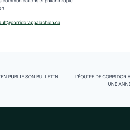
 communications et philanthropie
en
ault@corridorappalachien.ca
tion
EN PUBLIE SON BULLETIN
L’ÉQUIPE DE CORRIDOR
UNE ANNÉ