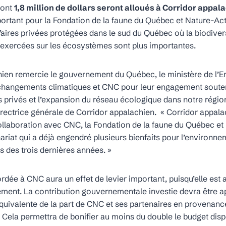
dont
1,8 million de dollars seront alloués à Corridor appal
portant pour la Fondation de la faune du Québec et Nature-Ac
d’aires privées protégées dans le sud du Québec où la biodivers
s exercées sur les écosystèmes sont plus importantes.
hien remercie le gouvernement du Québec, le ministère de l’
s changements climatiques et CNC pour leur engagement soute
s privés et l’expansion du réseau écologique dans notre région
irectrice générale de Corridor appalachien. « Corridor appala
ollaboration avec CNC, la Fondation de la faune du Québec et
riat qui a déjà engendré plusieurs bienfaits pour l’environnem
rs des trois dernières années. »
dée à CNC aura un effet de levier important, puisqu’elle est 
iement. La contribution gouvernementale investie devra être a
ivalente de la part de CNC et ses partenaires en provenanc
 Cela permettra de bonifier au moins du double le budget disp