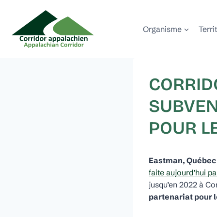
Aller
au
Organisme
Terri
contenu
CORRID
SUBVEN
POUR L
Eastman, Québec 
faite aujourd’hui 
jusqu’en 2022 à Co
partenariat pour 