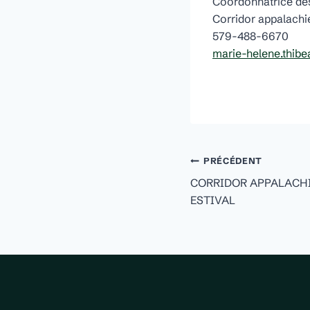
Coordonnatrice des
Corridor appalachi
579-488-6670
marie-helene.thibe
Naviga
PRÉCÉDENT
CORRIDOR APPALACHI
de
ESTIVAL
l'article