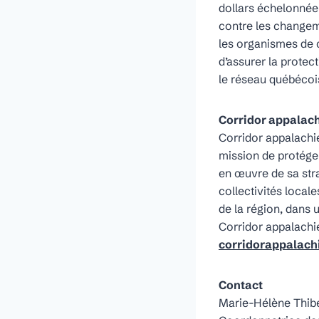
dollars échelonnée 
contre les changeme
les organismes de c
d’assurer la protec
le réseau québécois
Corridor appalac
Corridor appalachie
mission de protéger
en œuvre de sa str
collectivités local
de la région, dans
Corridor appalachie
corridorappalach
Contact
Marie-Hélène Thib