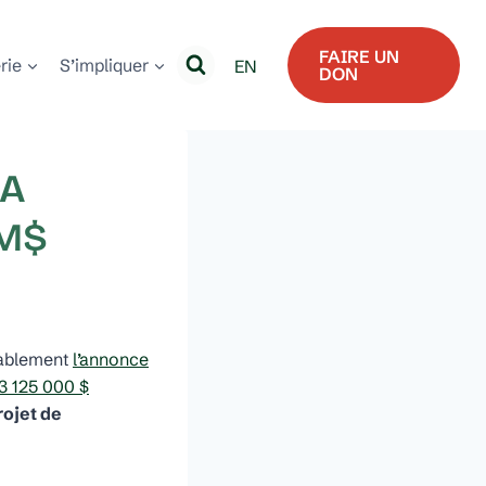
FAIRE UN
erie
S’impliquer
EN
DON
LA
 M$
rablement
l’annonce
3 125 000 $
rojet de