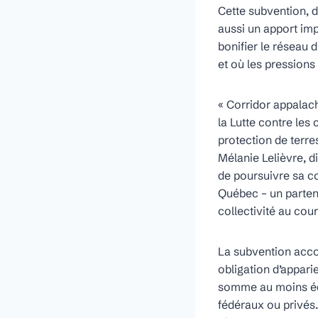
Cette subvention, 
aussi un apport im
bonifier le réseau 
et où les pression
« Corridor appalac
la Lutte contre le
protection de terre
Mélanie Lelièvre, d
de poursuivre sa c
Québec – un partena
collectivité au cou
La subvention accor
obligation d’appar
somme au moins équ
fédéraux ou privés.