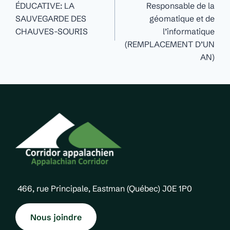
ÉDUCATIVE: LA
Responsable de la
l'article
SAUVEGARDE DES
géomatique et de
CHAUVES-SOURIS
l’informatique
(REMPLACEMENT D’UN
AN)
466, rue Principale, Eastman (Québec) J0E 1P0
Nous joindre