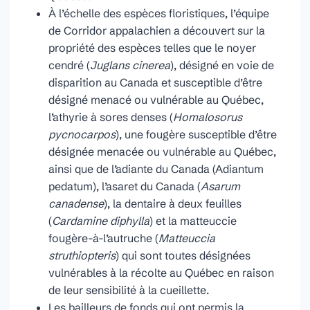
À l’échelle des espèces floristiques, l’équipe
de Corridor appalachien a découvert sur la
propriété des espèces telles que le noyer
cendré (
Juglans cinerea
), désigné en voie de
disparition au Canada et susceptible d’être
désigné menacé ou vulnérable au Québec,
l’athyrie à sores denses (
Homalosorus
pycnocarpos
), une fougère susceptible d’être
désignée menacée ou vulnérable au Québec,
ainsi que de l’adiante du Canada (Adiantum
pedatum), l’asaret du Canada (
Asarum
canadense
), la dentaire à deux feuilles
(
Cardamine diphylla
) et la matteuccie
fougère-à-l’autruche (
Matteuccia
struthiopteris
) qui sont toutes désignées
vulnérables à la récolte au Québec en raison
de leur sensibilité à la cueillette.
Les bailleurs de fonds qui ont permis la