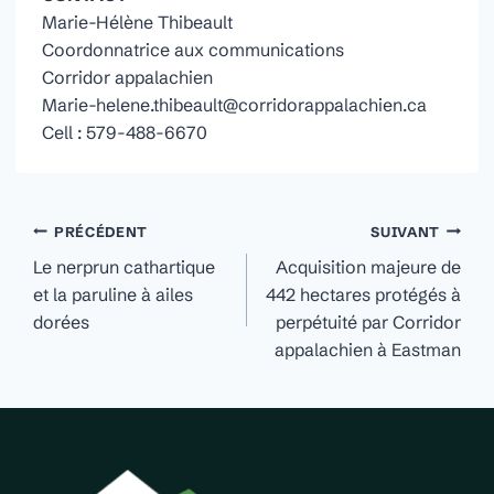
Marie-Hélène Thibeault
Coordonnatrice aux communications
Corridor appalachien
Marie-helene.thibeault@corridorappalachien.ca
Cell : 579-488-6670
Navigation
PRÉCÉDENT
SUIVANT
de
Le nerprun cathartique
Acquisition majeure de
et la paruline à ailes
442 hectares protégés à
l'article
dorées
perpétuité par Corridor
appalachien à Eastman