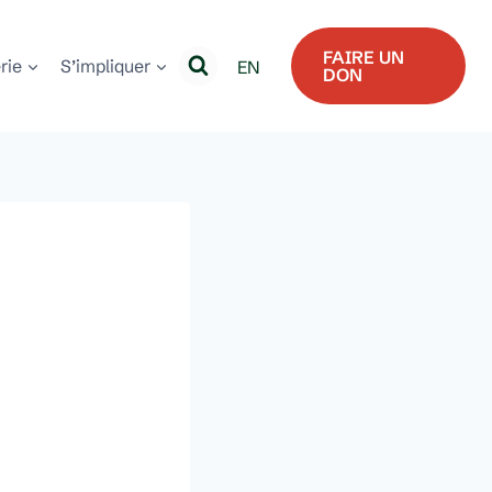
FAIRE UN
erie
S’impliquer
EN
DON