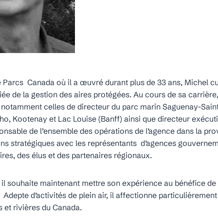
ce Parcs Canada où il a œuvré durant plus de 33 ans, Michel 
iée de la gestion des aires protégées. Au cours de sa carrière
s notamment celles de directeur du parc marin Saguenay-Sain
o, Kootenay et Lac Louise (Banff) ainsi que directeur exécut
responsable de l’ensemble des opérations de l’agence dans la pro
ions stratégiques avec les représentants d’agences gouvernem
res, des élus et des partenaires régionaux.
, il souhaite maintenant mettre son expérience au bénéfice de
depte d’activités de plein air, il affectionne particulièrement
 et rivières du Canada.