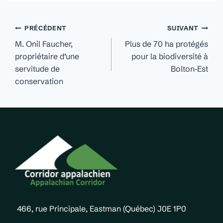
Navigation
PRÉCÉDENT
SUIVANT
de
M. Onil Faucher,
Plus de 70 ha protégés
propriétaire d’une
pour la biodiversité à
l'article
servitude de
Bolton‐Est
conservation
466, rue Principale, Eastman (Québec) J0E 1P0