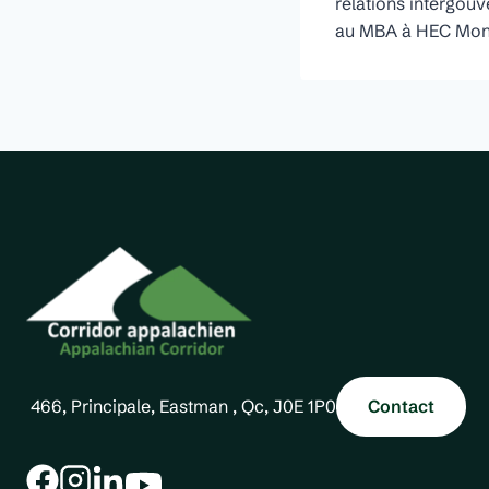
relations intergou
au MBA à HEC Montré
466, Principale, Eastman , Qc, J0E 1P0
Contact