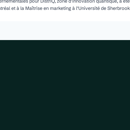
vernementales pour DistriQ, zone d’innovation quantique, a ét
al et à la Maîtrise en marketing à l’Université de Sherbrook